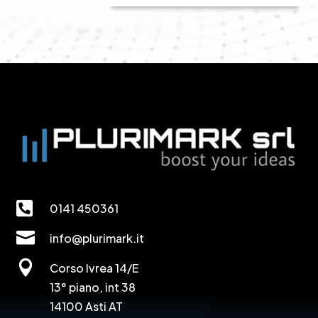

0141 450361

info@plurimark.it

Corso Ivrea 14/E
13° piano, int 38
14100 Asti AT